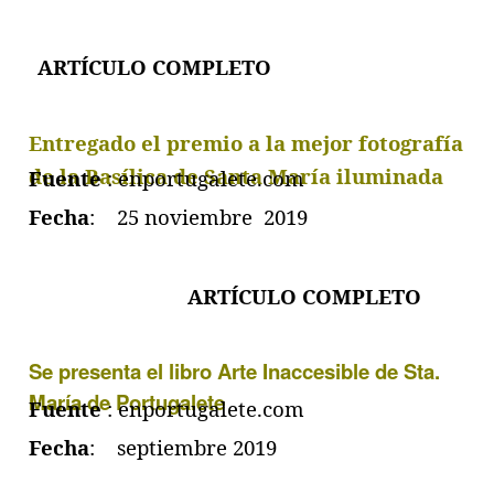
ARTÍCULO COMPLET
O
Entregado el premio a la mejor fotografía
de la Basílica de Santa María iluminada
Fuente
: enportugalete.com
Fecha
: 25 noviembre 2019
ARTÍCULO COMPLET
O
Se presenta el libro Arte Inaccesible de Sta.
María de Portugalete
Fuente
: enportugalete.com
Fecha
: septiembre 2019