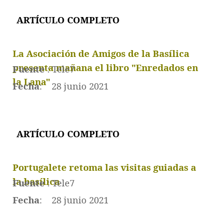
ARTÍCULO COMPLET
O
La Asociación de Amigos de la Basílica
presenta mañana el libro "Enredados en
Fuente
: Tele7
la Lana"
Fecha
: 28 junio 2021
ARTÍCULO COMPLET
O
Portugalete retoma las visitas guiadas a
la basílica
Fuente
: Tele7
Fecha
: 28 junio 2021