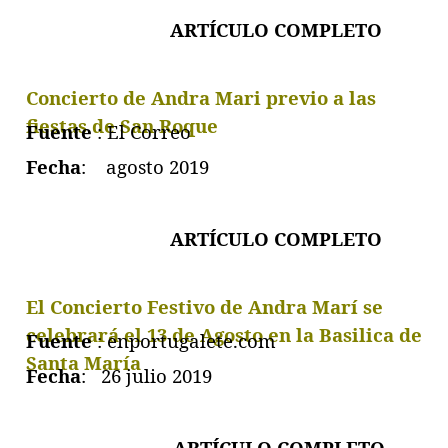
ARTÍCULO COMPLET
O
Concierto de Andra Mari previo a las
fiestas de San Roque
Fuente
: El Correo
Fecha
: agosto 2019
ARTÍCULO COMPLET
O
El Concierto Festivo de Andra Marí se
celebrará el 13 de Agosto en la Basilica de
Fuente
: enportugalete.com
Santa María
Fecha
: 26 julio 2019
ARTÍCULO COMPLET
O