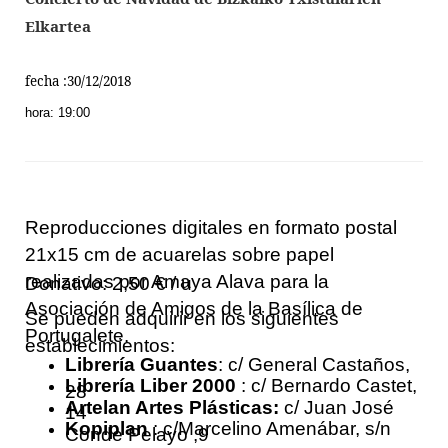
Elkartea
fecha :30/12/2018
hora: 19:00
Reproducciones digitales en formato postal
21x15 cm de acuarelas sobre papel
realizadas por Amaya Alava para la
Donativo: 2,50 € / u
Asociación de Amigos de la Basílica de
Se pueden adquirir en los siguientes
Portugalete.
establecimientos:
Librería Guantes
: c/ General Castaños,
Librería Liber 2000
: c/ Bernardo Castet,
28
Artelan Artes Plásticas:
c/ Juan José
14
Kopiplan
: c/Marcelino Amenábar, s/n
Conde Pelayo ,9